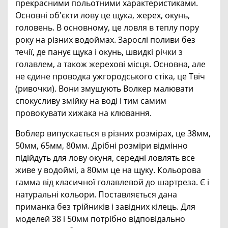
прекрасними польотними характеристиками.
Основні об'єкти лову це щука, жерех, окунь,
головень. В основному, це ловля в теплу пору
року на різних водоймах. Зарослі поливи без
течії, де панує щука і окунь, швидкі річки з
голавлем, а також жерехові місця. Основна, але
не єдине проводка ужгородського стіка, це Твіч
(ривочки). Вони змушують Волкер малювати
спокусливу змійку на воді і тим самим
провокувати хижака на клювання.
Воблер випускається в різних розмірах, це 38мм,
50мм, 65мм, 80мм. Дрібні розміри відмінно
підійдуть для лову окуня, середні ловлять все
живе у водоймі, а 80мм це на щуку. Кольорова
гамма від класичної голавлевой до шартреза. Є і
натуральні кольори. Поставляється дана
приманка без трійників і завідних кілець. Для
моделей 38 і 50мм потрібно відповідально