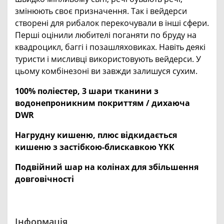
змінюють своє призначення. Так і вейдерси
створені для рибалок перекочували в інші сфери.
Перші оцінили любителі поганяти по бруду на
квадроцикл, баггі і позашляховиках. Навіть деякі
туристи і мисливці використовують вейдерси. У
цьому комбінезоні ви завжди залишуся сухим.
100% поліестер, 3 шари тканини з
водонепроникним покриттям / дихаюча
DWR
Нагрудну кишеню, плюс відкидається
кишеню з застібкою-блискавкою YKK
Подвійний шар на колінах для збільшення
довговічності
Інформація