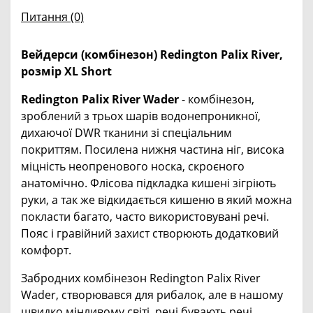
Питання
(0)
Вейдерси (комбінезон) Redington Palix River,
розмір XL Short
Redington Palix River Wader
- комбінезон,
зроблений з трьох шарів водонепроникної,
дихаючої DWR тканини зі спеціальним
покриттям. Посилена нижня частина ніг, висока
міцність неопренового носка, скроєного
анатомічно. Флісова підкладка кишені зігріють
руки, а так же відкидається кишеню в який можна
покласти багато, часто використовувані речі.
Пояс і гравійний захист створюють додатковий
комфорт.
Забродних комбінезон Redington Palix River
Wader, створювався для рибалок, але в нашому
швидко мінливому світі, речі бувають речі,