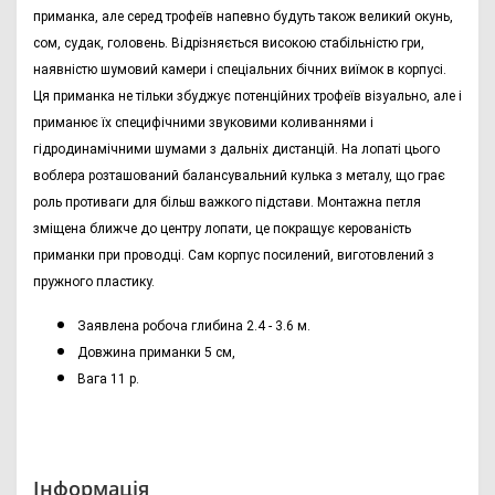
приманка, але серед трофеїв напевно будуть також великий окунь,
сом, судак, головень. Відрізняється високою стабільністю гри,
наявністю шумовий камери і спеціальних бічних виїмок в корпусі.
Ця приманка не тільки збуджує потенційних трофеїв візуально, але і
приманює їх специфічними звуковими коливаннями і
гідродинамічними шумами з дальніх дистанцій. На лопаті цього
воблера розташований балансувальний кулька з металу, що грає
роль противаги для більш важкого підстави. Монтажна петля
зміщена ближче до центру лопати, це покращує керованість
приманки при проводці. Сам корпус посилений, виготовлений з
пружного пластику.
Заявлена робоча глибина 2.4 - 3.6 м.
Довжина приманки 5 см,
Вага 11 р.
Інформація