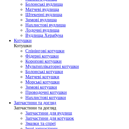
Болонські вудлища
Матчеві вудлища
Штекерні вудлища
Зимові вудлища
Нахлистові вудлища
Лодочні вудлища
Вудлища Херабуна
Котушки
Котушки
Спінінгові котушки
Фідерні котушки
Коропові котушки
Мультиплікаторні котушки
Болонські котушки
Матчеві котушки
Морські котушки
Зимові котушки
Проводочні котушки
Нахлистові котушки
Запчастини та догляд
Запчастини та догляд
Запчастини для вудлищ
Запчастини для котушок
Змазки та спреї
Інші запчастини