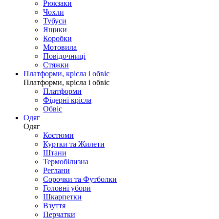
Рюкзаки
Чохли
Тубуси
Ящики
Коробки
Мотовила
Повідочниці
Стяжки
Платформи, крісла і обвіс
Платформи, крісла і обвіс
Платформи
Фідерні крісла
Обвіс
Одяг
Одяг
Костюми
Куртки та Жилети
Штани
Термобілизна
Реглани
Сорочки та Футболки
Головні убори
Шкарпетки
Взуття
Перчатки