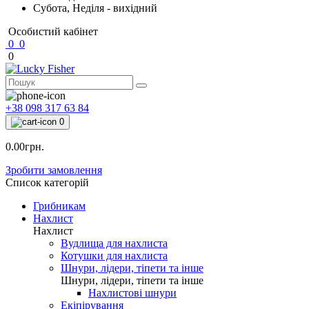
Субота, Неділя - вихідний
Особистий кабінет
0
0
0
+38 098 317 63 84
0
0.00грн.
Зробити замовлення
Список категорій
Грибникам
Нахлист
Нахлист
Вудлища для нахлиста
Котушки для нахлиста
Шнури, лідери, тіпети та інше
Шнури, лідери, тіпети та інше
Нахлистові шнури
Екіпірування