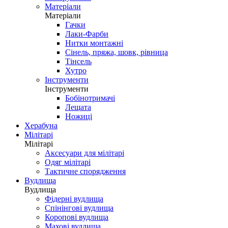
Матеріали
Матеріали
Гачки
Лаки-Фарби
Нитки монтажні
Сінель, пряжа, шовк, рівница
Тінсель
Хутро
Інструменти
Інструменти
Бобінотримачі
Лещата
Ножиці
Херабуна
Мілітарі
Мілітарі
Аксесуари для мілітарі
Одяг мілітарі
Тактичне спорядження
Вудлища
Вудлища
Фідерні вудлища
Спінінгові вудлища
Коропові вудлища
Махові вудлища