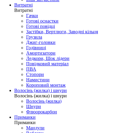
Витратні
Витратні
Гачки
Готові оснастки
Готові повідці
Застібки, Вертлюги, Заводні кільця
Грузила
Джиг-головки
Годівниці
Амортизатори
Ледкори, Шок лідери
Повідковий матеріал
ПВА
Стопори
Намистини
Короповий монтаж
Волосінь (жилка) і шнури
Волосінь (жилка) і шнури
Волосінь (жилка)
Шнури
Флюорокарбон
Приманки
Приманки
Мандули