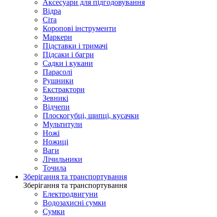
Аксесуари для підгодовування
Відра
Сіта
Коропові інструменти
Маркери
Підставки і тримачі
Підсаки і багри
Садки і кукани
Парасолі
Рушники
Екстрактори
Зевникі
Відчепи
Плоскогубці, щипці, кусачки
Мультитули
Ножі
Ножиці
Ваги
Лічильники
Точила
Зберігання та транспортування
Зберігання та транспортування
Електродвигуни
Водозахисні сумки
Сумки