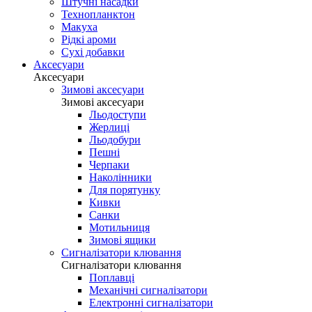
Штучні насадки
Технопланктон
Макуха
Рідкі ароми
Сухі добавки
Аксесуари
Аксесуари
Зимові аксесуари
Зимові аксесуари
Льодоступи
Жерлиці
Льодобури
Пешні
Черпаки
Наколінники
Для порятунку
Кивки
Санки
Мотильниця
Зимові ящики
Сигналізатори клювання
Сигналізатори клювання
Поплавці
Механічні сигналізатори
Електронні сигналізатори