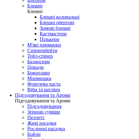
Воблери
Блешні
Блешні
Блешні коливальні
Блешні обертові
Зимові блешні
Кастмастери
Пількери
М'які приманки
Спіннербейти
Тейл-спінер
Балансири
Цикади
Бокоплави
Мормишки
Форелева паста
Віби та ратліни
Підгодовування та Ароми
Підгодовування та Ароми
Підгодовування
Зернові суміши
Пеллетс
Живі насадки
Рослинні насадки
Бойли