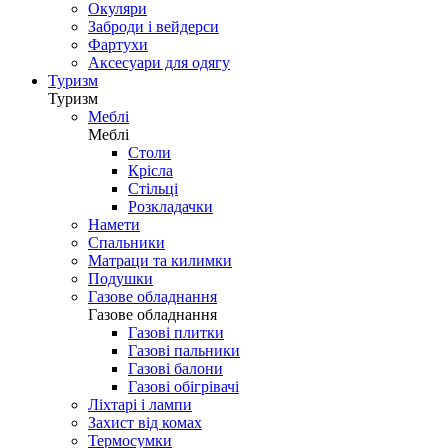
Окуляри
Заброди і вейдерси
Фартухи
Аксесуари для одягу
Туризм
Туризм
Меблі
Меблі
Столи
Крісла
Стільці
Розкладачки
Намети
Спальники
Матраци та килимки
Подушки
Газове обладнання
Газове обладнання
Газові плитки
Газові пальники
Газові балони
Газові обігрівачі
Ліхтарі і лампи
Захист від комах
Термосумки