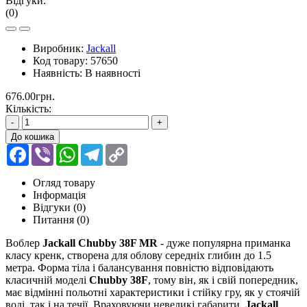
Відгуки:
(0)
Виробник:
Jackall
Код товару:
57650
Наявність:
В наявності
676.00грн.
Кількість:
-
+
До кошика
Facebook
Viber
WhatsApp
Telegram
Copy
Link
Огляд товару
Інформація
Відгуки (0)
Питання
(0)
Воблер
Jackall Chubby 38F MR
- дуже популярна приманка
класу кренк, створена для облову середніх глибин до 1.5
метра. Форма тіла і балансування повністю відповідають
класичній моделі
Chubby 38F
, тому він, як і свій попередник,
має відмінні польотні характеристики і стійку гру, як у стоячій
воді, так і на течії. Враховуючи невеликі габарити,
Jackall