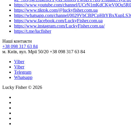
https://www.youtube.com/channel/UCrN1mKdCKjeV0Ou5R
https://www.tiktok.com/@luckyfisher.com.ua
https://whatsapp.com/channel/0029VbCBPCpHltYBxXupLS
https://www.facebook.com/LuckyFisher.com.ua
https://www.instagram.com/LuckyFisher.com.ua/
https://t.me/lucfisher
Наші контакти
+38 098 317 63 84
м. Київ, вул. Мрії 50/20 +38 098 317 63 84
Viber
Viber
Telegram
Whatsapp
Lucky Fisher © 2026