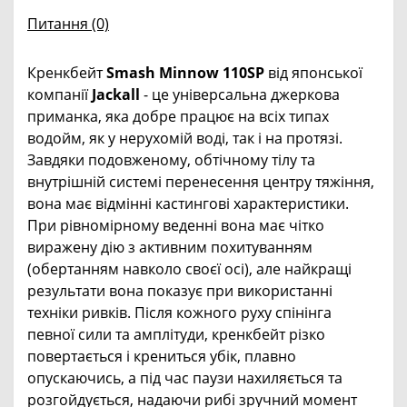
Питання
(0)
Кренкбейт
Smash Minnow 110SP
від японської
компанії
Jackall
- це універсальна джеркова
приманка, яка добре працює на всіх типах
водойм, як у нерухомій воді, так і на протязі.
Завдяки подовженому, обтічному тілу та
внутрішній системі перенесення центру тяжіння,
вона має відмінні кастингові характеристики.
При рівномірному веденні вона має чітко
виражену дію з активним похитуванням
(обертанням навколо своєї осі), але найкращі
результати вона показує при використанні
техніки ривків. Після кожного руху спінінга
певної сили та амплітуди, кренкбейт різко
повертається і крениться убік, плавно
опускаючись, а під час паузи нахиляється та
розгойдується, надаючи рибі зручний момент