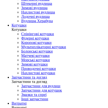
Штекерні вудлища
Зимові вудлища
Нахлистові вудлища
Лодочні вудлища
Вудлища Херабуна
Котушки
Котушки
Спінінгові котушки
Фідерні котушки
Коропові котушки
Мультиплікаторні котушки
Болонські котушки
Матчеві котушки
Морські котушки
Зимові котушки
Проводочні котушки
Нахлистові котушки
Запчастини та догляд
Запчастини та догляд
Запчастини для вудлищ
Запчастини для котушок
Змазки та спреї
Інші запчастини
Витратні
Витратні