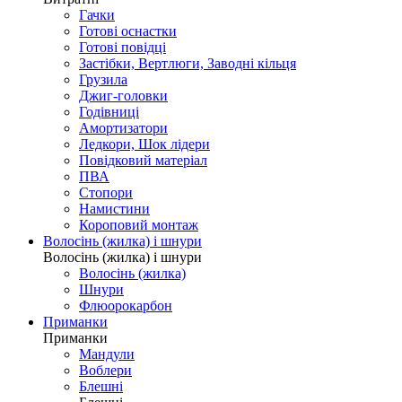
Гачки
Готові оснастки
Готові повідці
Застібки, Вертлюги, Заводні кільця
Грузила
Джиг-головки
Годівниці
Амортизатори
Ледкори, Шок лідери
Повідковий матеріал
ПВА
Стопори
Намистини
Короповий монтаж
Волосінь (жилка) і шнури
Волосінь (жилка) і шнури
Волосінь (жилка)
Шнури
Флюорокарбон
Приманки
Приманки
Мандули
Воблери
Блешні