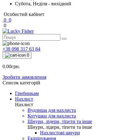
Субота, Неділя - вихідний
Особистий кабінет
0
0
0
+38 098 317 63 84
0
0.00грн.
Зробити замовлення
Список категорій
Грибникам
Нахлист
Нахлист
Вудлища для нахлиста
Котушки для нахлиста
Шнури, лідери, тіпети та інше
Шнури, лідери, тіпети та інше
Нахлистові шнури
Екіпірування