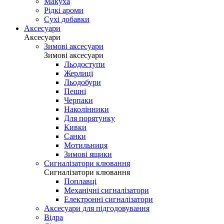
Макуха
Рідкі ароми
Сухі добавки
Аксесуари
Аксесуари
Зимові аксесуари
Зимові аксесуари
Льодоступи
Жерлиці
Льодобури
Пешні
Черпаки
Наколінники
Для порятунку
Кивки
Санки
Мотильниця
Зимові ящики
Сигналізатори клювання
Сигналізатори клювання
Поплавці
Механічні сигналізатори
Електронні сигналізатори
Аксесуари для підгодовування
Відра