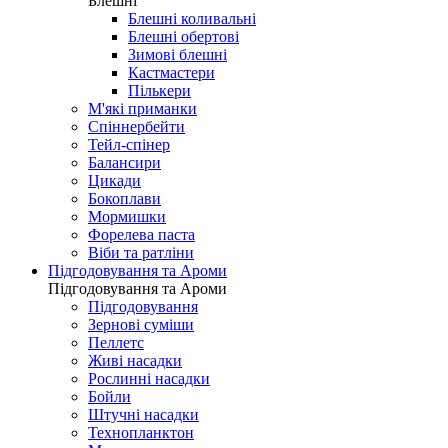
Блешні
Блешні коливальні
Блешні обертові
Зимові блешні
Кастмастери
Пількери
М'які приманки
Спіннербейти
Тейл-спінер
Балансири
Цикади
Бокоплави
Мормишки
Форелева паста
Віби та ратліни
Підгодовування та Ароми
Підгодовування та Ароми
Підгодовування
Зернові суміши
Пеллетс
Живі насадки
Рослинні насадки
Бойли
Штучні насадки
Технопланктон