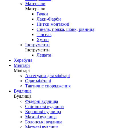
Матеріали
Матеріали
Гачки
Лаки-Фарби
Нитки монтажні
Сінель, пряжа, шовк, рівница
Тінсель
Хутро
Інструменти
Інструменти
Лещата
Херабуна
Мілітарі
Мілітарі
Аксесуари для мілітарі
Одяг мілітарі
Тактичне спорядження
Вудлища
Вудлища
Фідерні вудлища
Спінінгові вудлища
Коропові вудлища
Махові вудлища
Болонські вудлища
Матчеві вудлища