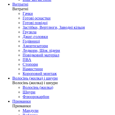
Витратні
Витратні
Гачки
Готові оснастки
Готові повідці
Застібки, Вертлюги, Заводні кільця
Грузила
Джиг-головки
Годівниці
Амортизатори
Ледкори, Шок лідери
Повідковий матеріал
ПВА
Стопори
Намистини
Короповий монтаж
Волосінь (жилка) і шнури
Волосінь (жилка) і шнури
Волосінь (жилка)
Шнури
Флюорокарбон
Приманки
Приманки
Мандули