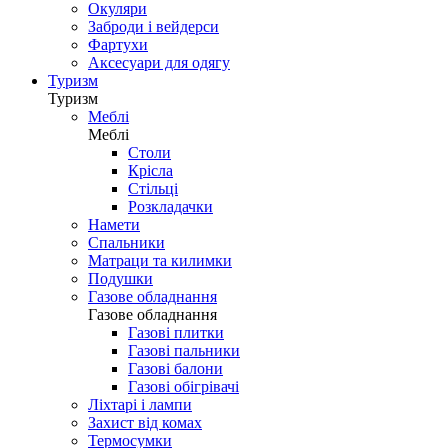
Окуляри
Заброди і вейдерси
Фартухи
Аксесуари для одягу
Туризм
Туризм
Меблі
Меблі
Столи
Крісла
Стільці
Розкладачки
Намети
Спальники
Матраци та килимки
Подушки
Газове обладнання
Газове обладнання
Газові плитки
Газові пальники
Газові балони
Газові обігрівачі
Ліхтарі і лампи
Захист від комах
Термосумки