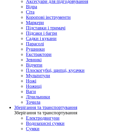
Аксесуари для підгодовування
Відра
Сіта
Коропові інструменти
Маркери
Підставки і тримачі
Підсаки і багри
Садки і кукани
Парасолі
Рушники
Екстрактори
Зевникі
Відчепи
Плоскогубці, щипці, кусачки
Мультитули
Ножі
Ножиці
Ваги
Лічильники
Точила
Зберігання та транспортування
Зберігання та транспортування
Електродвигуни
Водозахисні сумки
Сумки