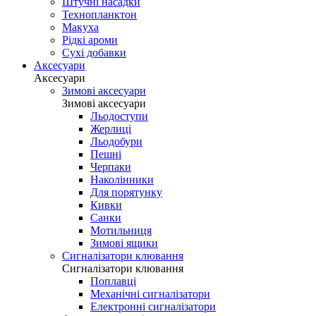
Штучні насадки
Технопланктон
Макуха
Рідкі ароми
Сухі добавки
Аксесуари
Аксесуари
Зимові аксесуари
Зимові аксесуари
Льодоступи
Жерлиці
Льодобури
Пешні
Черпаки
Наколінники
Для порятунку
Кивки
Санки
Мотильниця
Зимові ящики
Сигналізатори клювання
Сигналізатори клювання
Поплавці
Механічні сигналізатори
Електронні сигналізатори