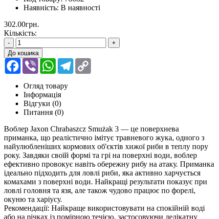
Наявність:
В наявності
302.00грн.
Кількість:
-
+
До кошика
Facebook
Viber
WhatsApp
Telegram
Copy
Link
Огляд товару
Інформація
Відгуки (0)
Питання
(0)
Воблер Jaxon Chrabaszcz Smużak 3 — це поверхнева
приманка, що реалістично імітує травневого жука, одного з
найулюбленіших кормових об'єктів хижої риби в теплу пору
року. Завдяки своїй формі та грі на поверхні води, воблер
ефективно провокує навіть обережну рибу на атаку. Приманка
ідеально підходить для ловлі риби, яка активно харчується
комахами з поверхні води. Найкращі результати показує при
ловлі головня та язя, але також чудово працює по форелі,
окуню та харіусу.
Рекомендації: Найкраще використовувати на спокійній воді
або на річках із помірною течією, застосовуючи делікатну