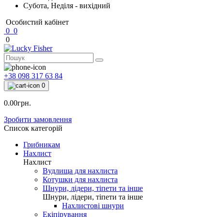
Субота, Неділя - вихідний
Особистий кабінет
0
0
0
+38 098 317 63 84
0
0.00грн.
Зробити замовлення
Список категорій
Грибникам
Нахлист
Нахлист
Вудлища для нахлиста
Котушки для нахлиста
Шнури, лідери, тіпети та інше
Шнури, лідери, тіпети та інше
Нахлистові шнури
Екіпірування