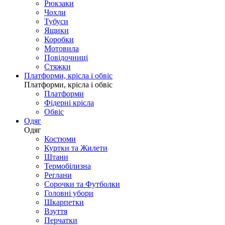
Рюкзаки
Чохли
Тубуси
Ящики
Коробки
Мотовила
Повідочниці
Стяжки
Платформи, крісла і обвіс
Платформи, крісла і обвіс
Платформи
Фідерні крісла
Обвіс
Одяг
Одяг
Костюми
Куртки та Жилети
Штани
Термобілизна
Реглани
Сорочки та Футболки
Головні убори
Шкарпетки
Взуття
Перчатки