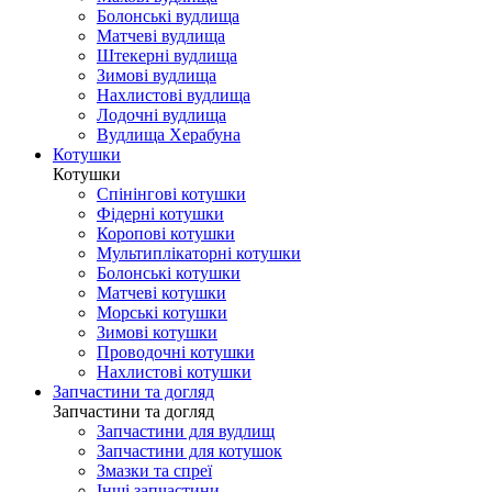
Болонські вудлища
Матчеві вудлища
Штекерні вудлища
Зимові вудлища
Нахлистові вудлища
Лодочні вудлища
Вудлища Херабуна
Котушки
Котушки
Спінінгові котушки
Фідерні котушки
Коропові котушки
Мультиплікаторні котушки
Болонські котушки
Матчеві котушки
Морські котушки
Зимові котушки
Проводочні котушки
Нахлистові котушки
Запчастини та догляд
Запчастини та догляд
Запчастини для вудлищ
Запчастини для котушок
Змазки та спреї
Інші запчастини