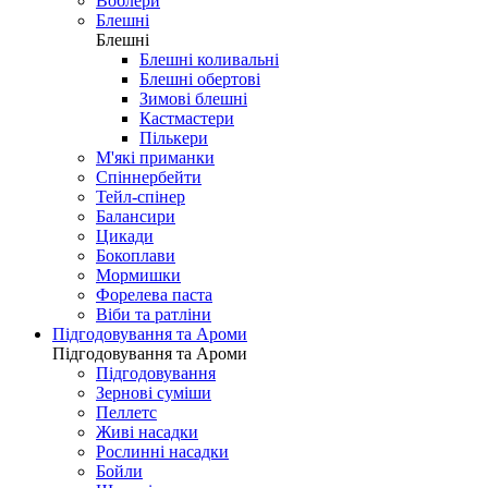
Воблери
Блешні
Блешні
Блешні коливальні
Блешні обертові
Зимові блешні
Кастмастери
Пількери
М'які приманки
Спіннербейти
Тейл-спінер
Балансири
Цикади
Бокоплави
Мормишки
Форелева паста
Віби та ратліни
Підгодовування та Ароми
Підгодовування та Ароми
Підгодовування
Зернові суміши
Пеллетс
Живі насадки
Рослинні насадки
Бойли