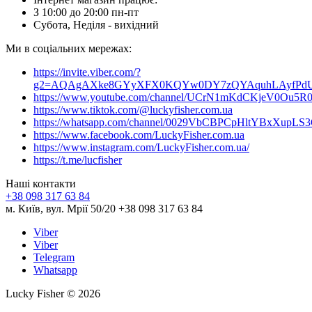
З 10:00 до 20:00 пн-пт
Субота, Неділя - вихідний
Ми в соціальних мережах:
https://invite.viber.com/?
g2=AQAgAXke8GYyXFX0KQYw0DY7zQYAquhLAyfPdU3
https://www.youtube.com/channel/UCrN1mKdCKjeV0Ou5R
https://www.tiktok.com/@luckyfisher.com.ua
https://whatsapp.com/channel/0029VbCBPCpHltYBxXupLS
https://www.facebook.com/LuckyFisher.com.ua
https://www.instagram.com/LuckyFisher.com.ua/
https://t.me/lucfisher
Наші контакти
+38 098 317 63 84
м. Київ, вул. Мрії 50/20 +38 098 317 63 84
Viber
Viber
Telegram
Whatsapp
Lucky Fisher © 2026