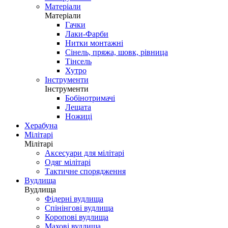
Матеріали
Матеріали
Гачки
Лаки-Фарби
Нитки монтажні
Сінель, пряжа, шовк, рівница
Тінсель
Хутро
Інструменти
Інструменти
Бобінотримачі
Лещата
Ножиці
Херабуна
Мілітарі
Мілітарі
Аксесуари для мілітарі
Одяг мілітарі
Тактичне спорядження
Вудлища
Вудлища
Фідерні вудлища
Спінінгові вудлища
Коропові вудлища
Махові вудлища