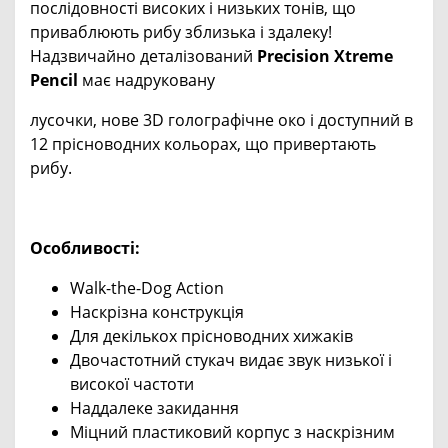
послідовності високих і низьких тонів, що
приваблюють рибу зблизька і здалеку!
Надзвичайно деталізований
Precision Xtreme
Pencil
має надруковану
лусочки, нове 3D голографічне око і доступний в
12 прісноводних кольорах, що привертають
рибу.
Особливості:
Walk-the-Dog Action
Наскрізна конструкція
Для декількох прісноводних хижаків
Двочастотний стукач видає звук низької і
високої частоти
Наддалеке закидання
Міцний пластиковий корпус з наскрізним