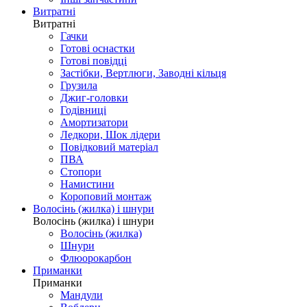
Витратні
Витратні
Гачки
Готові оснастки
Готові повідці
Застібки, Вертлюги, Заводні кільця
Грузила
Джиг-головки
Годівниці
Амортизатори
Ледкори, Шок лідери
Повідковий матеріал
ПВА
Стопори
Намистини
Короповий монтаж
Волосінь (жилка) і шнури
Волосінь (жилка) і шнури
Волосінь (жилка)
Шнури
Флюорокарбон
Приманки
Приманки
Мандули