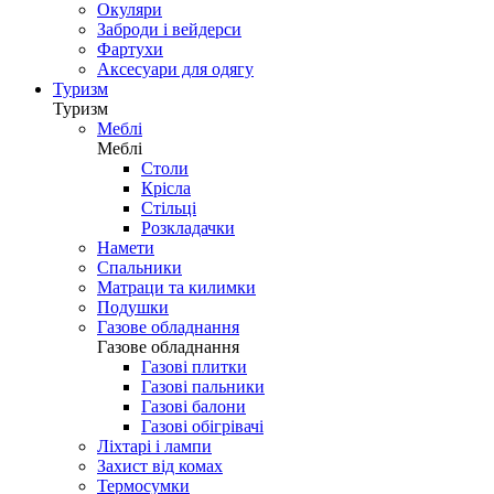
Окуляри
Заброди і вейдерси
Фартухи
Аксесуари для одягу
Туризм
Туризм
Меблі
Меблі
Столи
Крісла
Стільці
Розкладачки
Намети
Спальники
Матраци та килимки
Подушки
Газове обладнання
Газове обладнання
Газові плитки
Газові пальники
Газові балони
Газові обігрівачі
Ліхтарі і лампи
Захист від комах
Термосумки