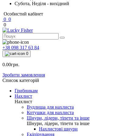
Субота, Неділя - вихідний
Особистий кабінет
0
0
0
+38 098 317 63 84
0
0.00грн.
Зробити замовлення
Список категорій
Грибникам
Нахлист
Нахлист
Вудлища для нахлиста
Котушки для нахлиста
Шнури, лідери, тіпети та інше
Шнури, лідери, тіпети та інше
Нахлистові шнури
Екіпірування