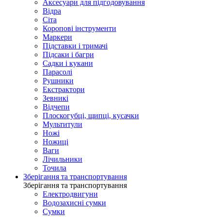
Аксесуари для підгодовування
Відра
Сіта
Коропові інструменти
Маркери
Підставки і тримачі
Підсаки і багри
Садки і кукани
Парасолі
Рушники
Екстрактори
Зевникі
Відчепи
Плоскогубці, щипці, кусачки
Мультитули
Ножі
Ножиці
Ваги
Лічильники
Точила
Зберігання та транспортування
Зберігання та транспортування
Електродвигуни
Водозахисні сумки
Сумки