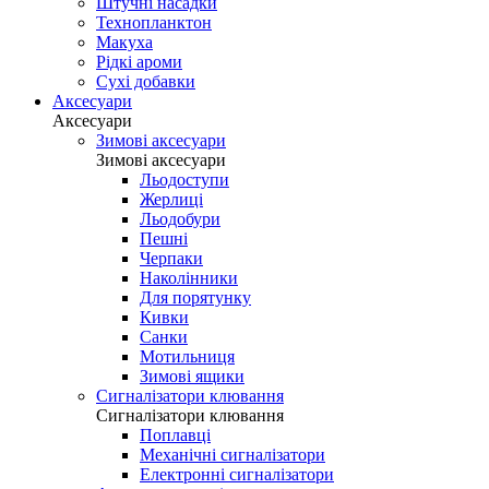
Штучні насадки
Технопланктон
Макуха
Рідкі ароми
Сухі добавки
Аксесуари
Аксесуари
Зимові аксесуари
Зимові аксесуари
Льодоступи
Жерлиці
Льодобури
Пешні
Черпаки
Наколінники
Для порятунку
Кивки
Санки
Мотильниця
Зимові ящики
Сигналізатори клювання
Сигналізатори клювання
Поплавці
Механічні сигналізатори
Електронні сигналізатори