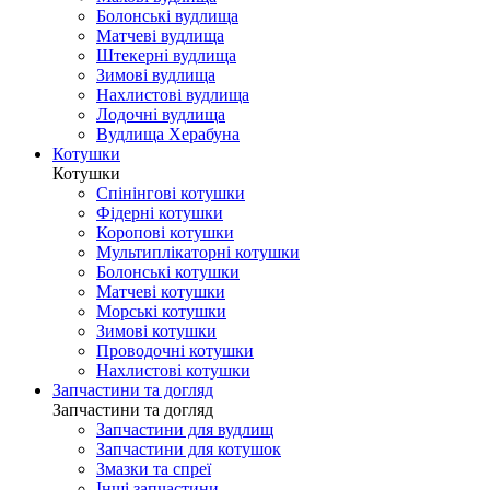
Болонські вудлища
Матчеві вудлища
Штекерні вудлища
Зимові вудлища
Нахлистові вудлища
Лодочні вудлища
Вудлища Херабуна
Котушки
Котушки
Спінінгові котушки
Фідерні котушки
Коропові котушки
Мультиплікаторні котушки
Болонські котушки
Матчеві котушки
Морські котушки
Зимові котушки
Проводочні котушки
Нахлистові котушки
Запчастини та догляд
Запчастини та догляд
Запчастини для вудлищ
Запчастини для котушок
Змазки та спреї
Інші запчастини