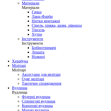
Матеріали
Матеріали
Гачки
Лаки-Фарби
Нитки монтажні
Сінель, пряжа, шовк, рівница
Тінсель
Хутро
Інструменти
Інструменти
Бобінотримачі
Лещата
Ножиці
Херабуна
Мілітарі
Мілітарі
Аксесуари для мілітарі
Одяг мілітарі
Тактичне спорядження
Вудлища
Вудлища
Фідерні вудлища
Спінінгові вудлища
Коропові вудлища
Махові вудлища