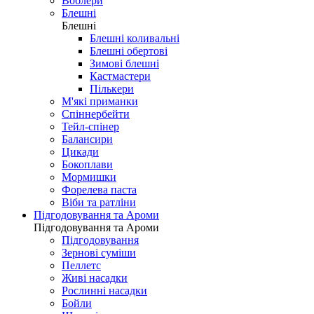
Воблери
Блешні
Блешні
Блешні коливальні
Блешні обертові
Зимові блешні
Кастмастери
Пількери
М'які приманки
Спіннербейти
Тейл-спінер
Балансири
Цикади
Бокоплави
Мормишки
Форелева паста
Віби та ратліни
Підгодовування та Ароми
Підгодовування та Ароми
Підгодовування
Зернові суміши
Пеллетс
Живі насадки
Рослинні насадки
Бойли