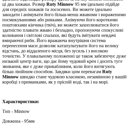
ці два хижаки. Розмір
Ruty Minnow
95 мм ідеально підійде
для середніх хижаків та лососевих. Ви можете ідеально
закидати і анімувати його більш-менш жвавими і вираженими
посмикуваннями або ривками. Анімуючи його короткими
поштовхами кінчика (твіч), ви можете захоплюватися його
здатністю плавати жваво і безладно, пропонуючи спокусливі
коливання і світлові спалахи, які будуть імітувати невдачі
вмираючої риби. Його вражаюча внутрішня система
перенесення маси дозволяє катапультувати його на велику
відстань, до віддаленого місця, без зусиль і з високою
точністю. У плавальному положенні це також забезпечує дуже
низький центр ваги, що дає йому чудовий крен і досить туге
звивання, яке є дуже привабливим, коли його витягують
більш лінійним способом. Завдяки цим перевагам
Ruty
Minnow
швидко стане чудовою класикою, незамінною у вашій
коробці з приманками, як у прісній воді, так і на морі.
Характиристики:
Тип - Minnow
Довжина - 95мм