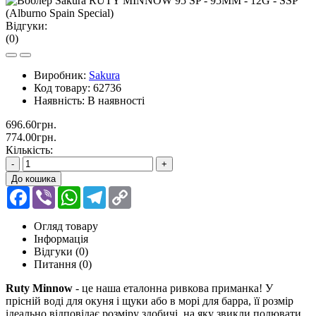
Відгуки:
(0)
Виробник:
Sakura
Код товару:
62736
Наявність:
В наявності
696.60грн.
774.00грн.
Кількість:
-
+
До кошика
Facebook
Viber
WhatsApp
Telegram
Copy
Link
Огляд товару
Інформація
Відгуки (0)
Питання
(0)
Ruty Minnow
- це наша еталонна ривкова приманка! У
прісній воді для окуня і щуки або в морі для барра, її розмір
ідеально відповідає розміру здобичі, на яку звикли полювати