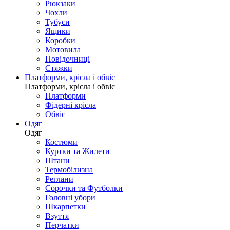
Рюкзаки
Чохли
Тубуси
Ящики
Коробки
Мотовила
Повідочниці
Стяжки
Платформи, крісла і обвіс
Платформи, крісла і обвіс
Платформи
Фідерні крісла
Обвіс
Одяг
Одяг
Костюми
Куртки та Жилети
Штани
Термобілизна
Реглани
Сорочки та Футболки
Головні убори
Шкарпетки
Взуття
Перчатки