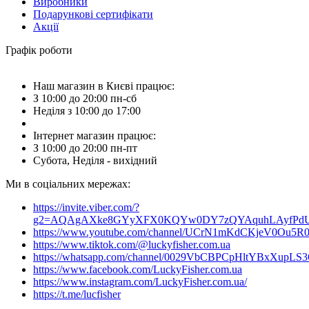
Виробники
Подарункові сертифікати
Акції
Графік роботи
Наш магазин в Києві працює:
З 10:00 до 20:00 пн-сб
Неділя з 10:00 до 17:00
Інтернет магазин працює:
З 10:00 до 20:00 пн-пт
Субота, Неділя - вихідний
Ми в соціальних мережах:
https://invite.viber.com/?
g2=AQAgAXke8GYyXFX0KQYw0DY7zQYAquhLAyfPdU3
https://www.youtube.com/channel/UCrN1mKdCKjeV0Ou5R
https://www.tiktok.com/@luckyfisher.com.ua
https://whatsapp.com/channel/0029VbCBPCpHltYBxXupLS
https://www.facebook.com/LuckyFisher.com.ua
https://www.instagram.com/LuckyFisher.com.ua/
https://t.me/lucfisher