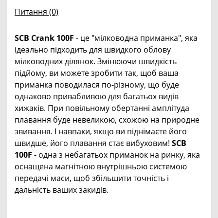
Питання
(0)
SCB Crank 100F
- це "мілководна приманка", яка
ідеально підходить для швидкого облову
мілководних ділянок. Змінюючи швидкість
підйому, ви можете зробити так, щоб ваша
приманка поводилася по-різному, що буде
однаково привабливою для багатьох видів
хижаків. При повільному обертанні амплітуда
плавання буде невеликою, схожою на природне
звивання. І навпаки, якщо ви піднімаєте його
швидше, його плавання стає вибуховим!
SCB
100F
- одна з небагатьох приманок на ринку, яка
оснащена магнітною внутрішньою системою
передачі маси, щоб збільшити точність і
дальність ваших закидів.