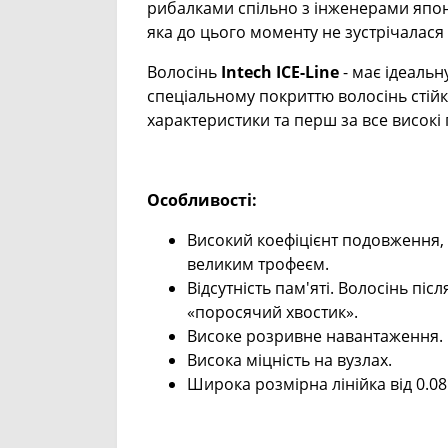
рибалками спільно з інженерами японс
яка до цього моменту не зустрічалася 
Волосінь
Intech ICE-Line
- має ідеальн
спеціальному покриттю волосінь стійк
характеристики та перш за все високі 
Особливості:
Високий коефіцієнт подовження,
великим трофеєм.
Відсутність пам'яті. Волосінь піс
«поросячий хвостик».
Високе розривне навантаження.
Висока міцність на вузлах.
Широка розмірна лінійка від 0.