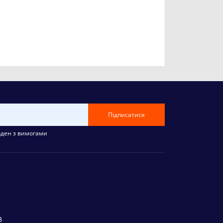
Підписатися
оден з вимогами
8