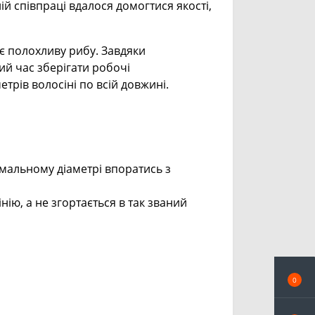
й співпраці вдалося домогтися якості,
жує полохливу рибу. Завдяки
ий час зберігати робочі
трів волосіні по всій довжині.
мальному діаметрі впоратись з
нію, а не згортається в так званий
0