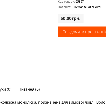
Код товару:
65857
Наявність:
Немає в наявності
50.00грн.
Повідомити про наявні
уки (0)
Питання
(0)
окоякісна моноліска, призначена для зимової ловлі. Вол