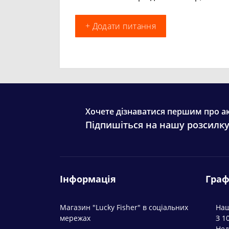
+ Додати питання
Хочете дізнаватися першим про ак
Підпишіться на нашу розсилк
Інформація
Граф
Магазин "Lucky Fisher" в соціальних
Наш
мережах
З 1
Нед