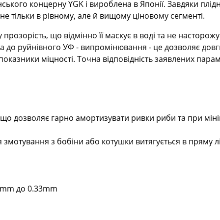
ького концерну YGK і вироблена в Японії. Завдяки плідні
не тільки в рівному, але й вищому ціновому сегменті.
у прозорість, що відмінно її маскує в воді та не насторо
а до руйнівного УФ - випромінювання - це дозволяє довг
показники міцності. Точна відповідність заявлених параме
 що дозволяє гарно амортизувати ривки риби та при міні
ля змотування з бобіни або котушки витягується в пряму лі
08mm до 0.33mm