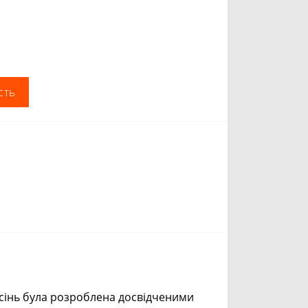
сть
осінь була розроблена досвідченими