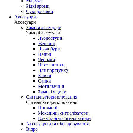
Макуха
Рідкі ароми
Сухі добавки
Аксесуари
Аксесуари
Зимові аксесуари
Зимові аксесуари
Льодоступи
Жерлиці
Льодобури
Пешні
Черпаки
Наколінники
Для порятунку
Кивки
Санки
Мотильниця
Зимові ящики
Сигналізатори клювання
Сигналізатори клювання
Поплавці
Механічні сигналізатори
Електронні сигналізатори
Аксесуари для підгодовування
Відра