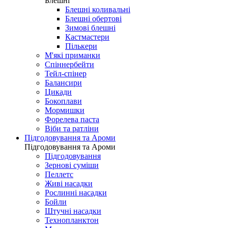
Блешні
Блешні коливальні
Блешні обертові
Зимові блешні
Кастмастери
Пількери
М'які приманки
Спіннербейти
Тейл-спінер
Балансири
Цикади
Бокоплави
Мормишки
Форелева паста
Віби та ратліни
Підгодовування та Ароми
Підгодовування та Ароми
Підгодовування
Зернові суміши
Пеллетс
Живі насадки
Рослинні насадки
Бойли
Штучні насадки
Технопланктон