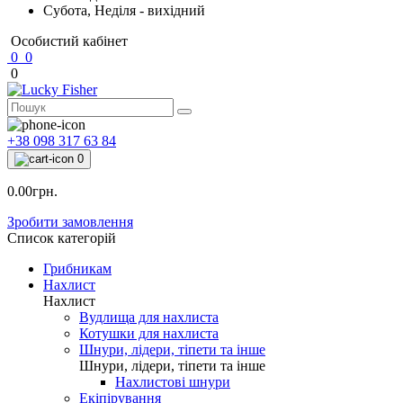
Субота, Неділя - вихідний
Особистий кабінет
0
0
0
+38 098 317 63 84
0
0.00грн.
Зробити замовлення
Список категорій
Грибникам
Нахлист
Нахлист
Вудлища для нахлиста
Котушки для нахлиста
Шнури, лідери, тіпети та інше
Шнури, лідери, тіпети та інше
Нахлистові шнури
Екіпірування