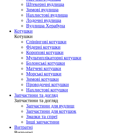
Штекерні вудлища
Зимові вудлища
Нахлистові вудлища
Лодочні вудлища
Вудлища Херабуна
Котушки
Котушки
Спінінгові котушки
Фідерні котушки
Коропові котушки
Мультиплікаторні котушки
Болонські котушки
Матчеві котушки
Морські котушки
Зимові котушки
Проводочні котушки
Нахлистові котушки
Запчастини та догляд
Запчастини та догляд
Запчастини для вудлищ
Запчастини для котушок
Змазки та спреї
Інші запчастини
Витратні
Витратні