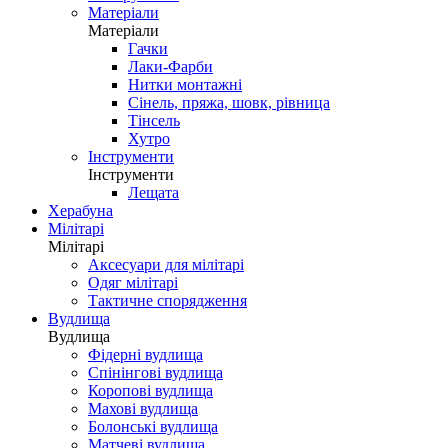
Матеріали
Матеріали
Гачки
Лаки-Фарби
Нитки монтажні
Сінель, пряжа, шовк, рівница
Тінсель
Хутро
Інструменти
Інструменти
Лещата
Херабуна
Мілітарі
Мілітарі
Аксесуари для мілітарі
Одяг мілітарі
Тактичне спорядження
Вудлища
Вудлища
Фідерні вудлища
Спінінгові вудлища
Коропові вудлища
Махові вудлища
Болонські вудлища
Матчеві вудлища