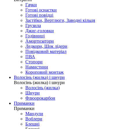
Гачки
Готові оснастки
Готові повідці
Застібки, Вертлюги, Заводні кільця
Грузила
Джиг-головки
Годівниці
Амортизатори
Ледкори, Шок лідери
Повідковий матеріал
ПВА
Стопори
Намистини
Короповий монтаж
Волосінь (жилка) і шнури
Волосінь (жилка) і шнури
Волосінь (жилка)
Шнури
Флюорокарбон
Приманки
Приманки
Мандули
Воблери
Блешні