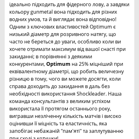
ідеально підходить для фідерного лову, а завдяки
кольору gunmetal вона підходить для різних
водних умов, та й виглядає вона відповідно!
Одним з ключових властивостей Optimum є
низький діаметр для розривного натягу, що
часто не береться до уваги, особливо коли ви
хочете отримати максимум від вашої снасті при
закиданні; в порівнянні з деякими
конкурентами,
Optimum
на 25% міцніший при
еквівалентному діаметрі, що робить величезну
різницю в тому, чого ви можете досягти, коли
справа доходить до закидання в даль без
необхідності використання Shockleader. Наша
команда консультантів з великим успіхом
використала її протягом останнього року,
вигравши незліченну кількість матчів і високо
оцінивши її міцність та еластичність, яка
запобігає небажаній "пам'яті" та заплутуванню
при сході з котушки!