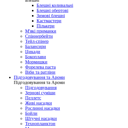
Блешні
Блешні коливальні
Блешні обертові
Зимові блешні
Кастмастери
Пількери
М'які приманки
Спіннербейти
Тейл-спінер
Балансири
Цикади
Бокоплави
Мормишки
Форелева паста
Віби та ратліни
Підгодовування та Ароми
Підгодовування та Ароми
Підгодовування
Зернові суміши
Пеллетс
Живі насадки
Рослинні насадки
Бойли
Штучні насадки
Технопланктон