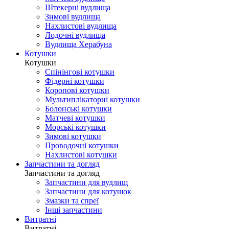
Штекерні вудлища
Зимові вудлища
Нахлистові вудлища
Лодочні вудлища
Вудлища Херабуна
Котушки
Котушки
Спінінгові котушки
Фідерні котушки
Коропові котушки
Мультиплікаторні котушки
Болонські котушки
Матчеві котушки
Морські котушки
Зимові котушки
Проводочні котушки
Нахлистові котушки
Запчастини та догляд
Запчастини та догляд
Запчастини для вудлищ
Запчастини для котушок
Змазки та спреї
Інші запчастини
Витратні
Витратні