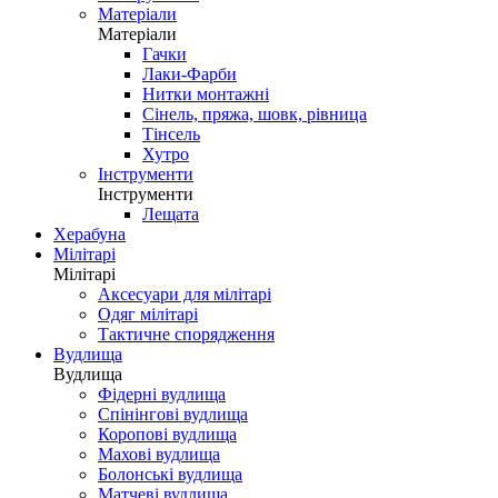
Матеріали
Матеріали
Гачки
Лаки-Фарби
Нитки монтажні
Сінель, пряжа, шовк, рівница
Тінсель
Хутро
Інструменти
Інструменти
Лещата
Херабуна
Мілітарі
Мілітарі
Аксесуари для мілітарі
Одяг мілітарі
Тактичне спорядження
Вудлища
Вудлища
Фідерні вудлища
Спінінгові вудлища
Коропові вудлища
Махові вудлища
Болонські вудлища
Матчеві вудлища