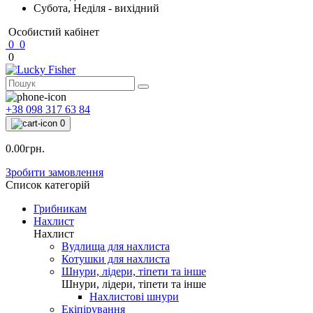
Субота, Неділя - вихідний
Особистий кабінет
0
0
0
+38 098 317 63 84
0
0.00грн.
Зробити замовлення
Список категорій
Грибникам
Нахлист
Нахлист
Вудлища для нахлиста
Котушки для нахлиста
Шнури, лідери, тіпети та інше
Шнури, лідери, тіпети та інше
Нахлистові шнури
Екіпірування