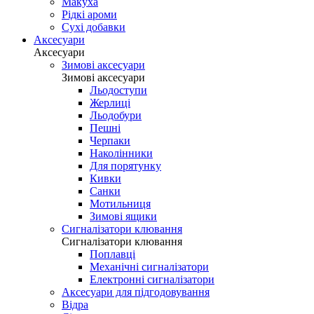
Макуха
Рідкі ароми
Сухі добавки
Аксесуари
Аксесуари
Зимові аксесуари
Зимові аксесуари
Льодоступи
Жерлиці
Льодобури
Пешні
Черпаки
Наколінники
Для порятунку
Кивки
Санки
Мотильниця
Зимові ящики
Сигналізатори клювання
Сигналізатори клювання
Поплавці
Механічні сигналізатори
Електронні сигналізатори
Аксесуари для підгодовування
Відра