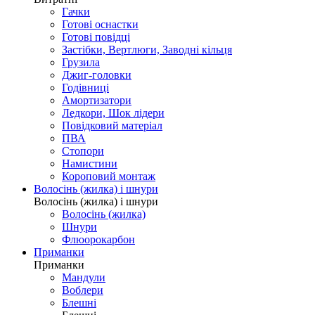
Гачки
Готові оснастки
Готові повідці
Застібки, Вертлюги, Заводні кільця
Грузила
Джиг-головки
Годівниці
Амортизатори
Ледкори, Шок лідери
Повідковий матеріал
ПВА
Стопори
Намистини
Короповий монтаж
Волосінь (жилка) і шнури
Волосінь (жилка) і шнури
Волосінь (жилка)
Шнури
Флюорокарбон
Приманки
Приманки
Мандули
Воблери
Блешні