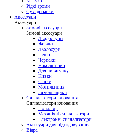
Макуха
Рідкі ароми
Сухі добавки
Аксесуари
Аксесуари
Зимові аксесуари
Зимові аксесуари
Льодоступи
Жерлиці
Льодобури
Пешні
Черпаки
Наколінники
Для порятунку
Кивки
Санки
Мотильниця
Зимові ящики
Сигналізатори клювання
Сигналізатори клювання
Поплавці
Механічні сигналізатори
Електронні сигналізатори
Аксесуари для підгодовування
Відра