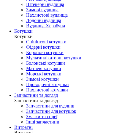
Штекерні вудлища
Зимові вудлища
Нахлистові вудлища
Лодочні вудлища
Вудлища Херабуна
Котушки
Котушки
Спінінгові котушки
Фідерні котушки
Коропові котушки
Мультиплікаторні котушки
Болонські котушки
Матчеві котушки
Морські котушки
Зимові котушки
Проводочні котушки
Нахлистові котушки
Запчастини та догляд
Запчастини та догляд
Запчастини для вудлищ
Запчастини для котушок
Змазки та спреї
Інші запчастини
Витратні
Витратні