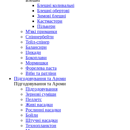
Блешні
Блешні коливальні
Блешні обертові
Зимові блешні
Кастмастери
Пількери
М'які приманки
Спіннербейти
Тейл-спінер
Балансири
Цикади
Бокоплави
Мормишки
Форелева паста
Віби та ратліни
Підгодовування та Ароми
Підгодовування та Ароми
Підгодовування
Зернові суміши
Пеллетс
Живі насадки
Рослинні насадки
Бойли
Штучні насадки
Технопланктон