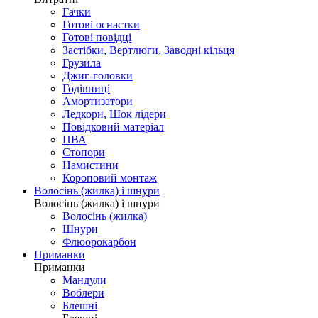
Гачки
Готові оснастки
Готові повідці
Застібки, Вертлюги, Заводні кільця
Грузила
Джиг-головки
Годівниці
Амортизатори
Ледкори, Шок лідери
Повідковий матеріал
ПВА
Стопори
Намистини
Короповий монтаж
Волосінь (жилка) і шнури
Волосінь (жилка) і шнури
Волосінь (жилка)
Шнури
Флюорокарбон
Приманки
Приманки
Мандули
Воблери
Блешні