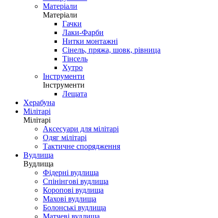
Матеріали
Матеріали
Гачки
Лаки-Фарби
Нитки монтажні
Сінель, пряжа, шовк, рівница
Тінсель
Хутро
Інструменти
Інструменти
Лещата
Херабуна
Мілітарі
Мілітарі
Аксесуари для мілітарі
Одяг мілітарі
Тактичне спорядження
Вудлища
Вудлища
Фідерні вудлища
Спінінгові вудлища
Коропові вудлища
Махові вудлища
Болонські вудлища
Матчеві вудлища