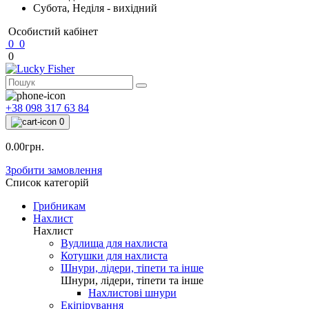
Субота, Неділя - вихідний
Особистий кабінет
0
0
0
+38 098 317 63 84
0
0.00грн.
Зробити замовлення
Список категорій
Грибникам
Нахлист
Нахлист
Вудлища для нахлиста
Котушки для нахлиста
Шнури, лідери, тіпети та інше
Шнури, лідери, тіпети та інше
Нахлистові шнури
Екіпірування