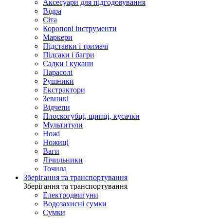
Аксесуари для підгодовування
Відра
Сіта
Коропові інструменти
Маркери
Підставки і тримачі
Підсаки і багри
Садки і кукани
Парасолі
Рушники
Екстрактори
Зевникі
Відчепи
Плоскогубці, щипці, кусачки
Мультитули
Ножі
Ножиці
Ваги
Лічильники
Точила
Зберігання та транспортування
Зберігання та транспортування
Електродвигуни
Водозахисні сумки
Сумки