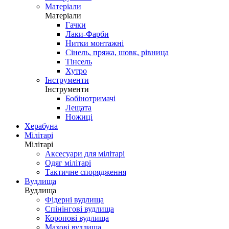
Матеріали
Матеріали
Гачки
Лаки-Фарби
Нитки монтажні
Сінель, пряжа, шовк, рівница
Тінсель
Хутро
Інструменти
Інструменти
Бобінотримачі
Лещата
Ножиці
Херабуна
Мілітарі
Мілітарі
Аксесуари для мілітарі
Одяг мілітарі
Тактичне спорядження
Вудлища
Вудлища
Фідерні вудлища
Спінінгові вудлища
Коропові вудлища
Махові вудлища