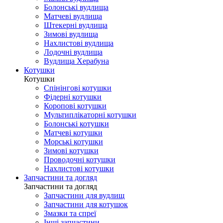
Болонські вудлища
Матчеві вудлища
Штекерні вудлища
Зимові вудлища
Нахлистові вудлища
Лодочні вудлища
Вудлища Херабуна
Котушки
Котушки
Спінінгові котушки
Фідерні котушки
Коропові котушки
Мультиплікаторні котушки
Болонські котушки
Матчеві котушки
Морські котушки
Зимові котушки
Проводочні котушки
Нахлистові котушки
Запчастини та догляд
Запчастини та догляд
Запчастини для вудлищ
Запчастини для котушок
Змазки та спреї
Інші запчастини