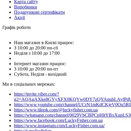
Карта сайту
Виробники
Подарункові сертифікати
Акції
Графік роботи
Наш магазин в Києві працює:
З 10:00 до 20:00 пн-сб
Неділя з 10:00 до 17:00
Інтернет магазин працює:
З 10:00 до 20:00 пн-пт
Субота, Неділя - вихідний
Ми в соціальних мережах:
https://invite.viber.com/?
g2=AQAgAXke8GYyXFX0KQYw0DY7zQYAquhLAyfPdU3
https://www.youtube.com/channel/UCrN1mKdCKjeV0Ou5R
https://www.tiktok.com/@luckyfisher.com.ua
https://whatsapp.com/channel/0029VbCBPCpHltYBxXupLS
https://www.facebook.com/LuckyFisher.com.ua
https://www.instagram.com/LuckyFisher.com.ua/
https://t.me/lucfisher