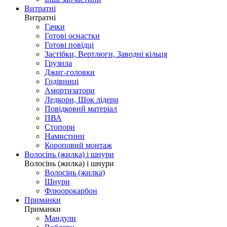
Витратні
Витратні
Гачки
Готові оснастки
Готові повідці
Застібки, Вертлюги, Заводні кільця
Грузила
Джиг-головки
Годівниці
Амортизатори
Ледкори, Шок лідери
Повідковий матеріал
ПВА
Стопори
Намистини
Короповий монтаж
Волосінь (жилка) і шнури
Волосінь (жилка) і шнури
Волосінь (жилка)
Шнури
Флюорокарбон
Приманки
Приманки
Мандули