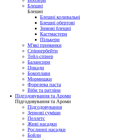
Воблери
Блешні
Блешні
Блешні коливальні
Блешні обертові
Зимові блешні
Кастмастери
Пількери
М'які приманки
Спіннербейти
Тейл-спінер
Балансири
Цикади
Бокоплави
Мормишки
Форелева паста
Віби та ратліни
Підгодовування та Ароми
Підгодовування та Ароми
Підгодовування
Зернові суміши
Пеллетс
Живі насадки
Рослинні насадки
Бойли