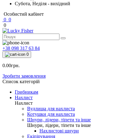
Субота, Неділя - вихідний
Особистий кабінет
0
0
0
+38 098 317 63 84
0
0.00грн.
Зробити замовлення
Список категорій
Грибникам
Нахлист
Нахлист
Вудлища для нахлиста
Котушки для нахлиста
Шнури, лідери, тіпети та інше
Шнури, лідери, тіпети та інше
Нахлистові шнури
Екіпірування