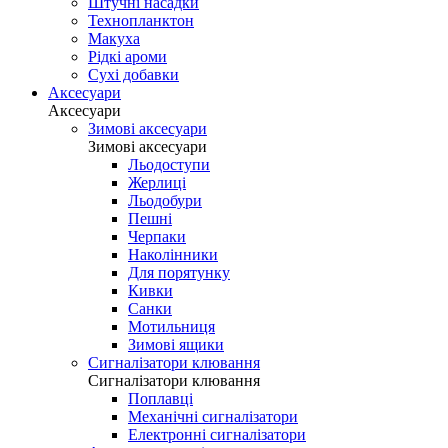
Штучні насадки
Технопланктон
Макуха
Рідкі ароми
Сухі добавки
Аксесуари
Аксесуари
Зимові аксесуари
Зимові аксесуари
Льодоступи
Жерлиці
Льодобури
Пешні
Черпаки
Наколінники
Для порятунку
Кивки
Санки
Мотильниця
Зимові ящики
Сигналізатори клювання
Сигналізатори клювання
Поплавці
Механічні сигналізатори
Електронні сигналізатори