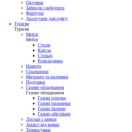
Окуляри
Заброди і вейдерси
Фартухи
Аксесуари для одягу
Туризм
Туризм
Меблі
Меблі
Столи
Крісла
Стільці
Розкладачки
Намети
Спальники
Матраци та килимки
Подушки
Газове обладнання
Газове обладнання
Газові плитки
Газові пальники
Газові балони
Газові обігрівачі
Ліхтарі і лампи
Захист від комах
Термосумки