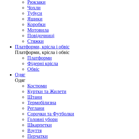
Рюкзаки
Чохли
Тубуси
Ящики
Коробки
Мотовила
Повідочниці
Стяжки
Платформи, крісла і обвіс
Платформи, крісла і обвіс
Платформи
Фідерні крісла
Обвіс
Одяг
Одяг
Костюми
Куртки та Жилети
Штани
Термобілизна
Реглани
Сорочки та Футболки
Головні убори
Шкарпетки
Взуття
Перчатки