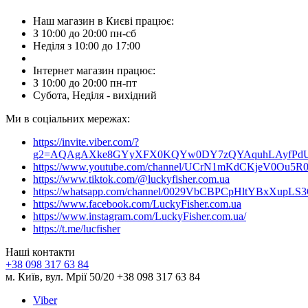
Наш магазин в Києві працює:
З 10:00 до 20:00 пн-сб
Неділя з 10:00 до 17:00
Інтернет магазин працює:
З 10:00 до 20:00 пн-пт
Субота, Неділя - вихідний
Ми в соціальних мережах:
https://invite.viber.com/?
g2=AQAgAXke8GYyXFX0KQYw0DY7zQYAquhLAyfPdU3
https://www.youtube.com/channel/UCrN1mKdCKjeV0Ou5R
https://www.tiktok.com/@luckyfisher.com.ua
https://whatsapp.com/channel/0029VbCBPCpHltYBxXupLS
https://www.facebook.com/LuckyFisher.com.ua
https://www.instagram.com/LuckyFisher.com.ua/
https://t.me/lucfisher
Наші контакти
+38 098 317 63 84
м. Київ, вул. Мрії 50/20 +38 098 317 63 84
Viber