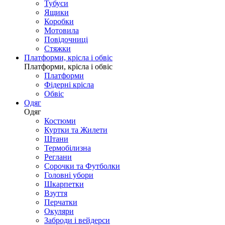
Тубуси
Ящики
Коробки
Мотовила
Повідочниці
Стяжки
Платформи, крісла і обвіс
Платформи, крісла і обвіс
Платформи
Фідерні крісла
Обвіс
Одяг
Одяг
Костюми
Куртки та Жилети
Штани
Термобілизна
Реглани
Сорочки та Футболки
Головні убори
Шкарпетки
Взуття
Перчатки
Окуляри
Заброди і вейдерси