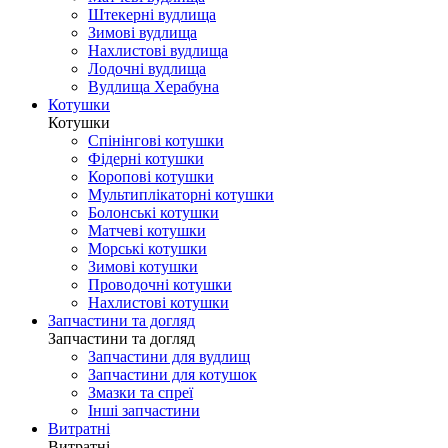
Штекерні вудлища
Зимові вудлища
Нахлистові вудлища
Лодочні вудлища
Вудлища Херабуна
Котушки
Котушки
Спінінгові котушки
Фідерні котушки
Коропові котушки
Мультиплікаторні котушки
Болонські котушки
Матчеві котушки
Морські котушки
Зимові котушки
Проводочні котушки
Нахлистові котушки
Запчастини та догляд
Запчастини та догляд
Запчастини для вудлищ
Запчастини для котушок
Змазки та спреї
Інші запчастини
Витратні
Витратні