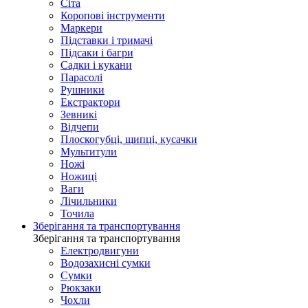
Сіта
Коропові інструменти
Маркери
Підставки і тримачі
Підсаки і багри
Садки і кукани
Парасолі
Рушники
Екстрактори
Зевникі
Відчепи
Плоскогубці, щипці, кусачки
Мультитули
Ножі
Ножиці
Ваги
Лічильники
Точила
Зберігання та транспортування
Зберігання та транспортування
Електродвигуни
Водозахисні сумки
Сумки
Рюкзаки
Чохли