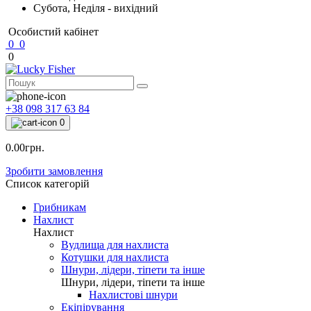
Субота, Неділя - вихідний
Особистий кабінет
0
0
0
+38 098 317 63 84
0
0.00грн.
Зробити замовлення
Список категорій
Грибникам
Нахлист
Нахлист
Вудлища для нахлиста
Котушки для нахлиста
Шнури, лідери, тіпети та інше
Шнури, лідери, тіпети та інше
Нахлистові шнури
Екіпірування