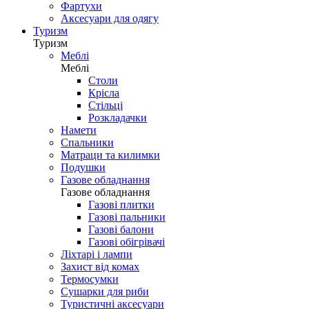
Фартухи
Аксесуари для одягу
Туризм
Туризм
Меблі
Меблі
Столи
Крісла
Стільці
Розкладачки
Намети
Спальники
Матраци та килимки
Подушки
Газове обладнання
Газове обладнання
Газові плитки
Газові пальники
Газові балони
Газові обігрівачі
Ліхтарі і лампи
Захист від комах
Термосумки
Сушарки для риби
Туристичні аксесуари