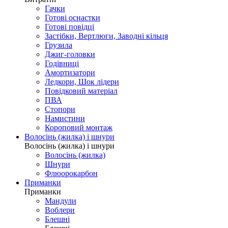
Гачки
Готові оснастки
Готові повідці
Застібки, Вертлюги, Заводні кільця
Грузила
Джиг-головки
Годівниці
Амортизатори
Ледкори, Шок лідери
Повідковий матеріал
ПВА
Стопори
Намистини
Короповий монтаж
Волосінь (жилка) і шнури
Волосінь (жилка) і шнури
Волосінь (жилка)
Шнури
Флюорокарбон
Приманки
Приманки
Мандули
Воблери
Блешні