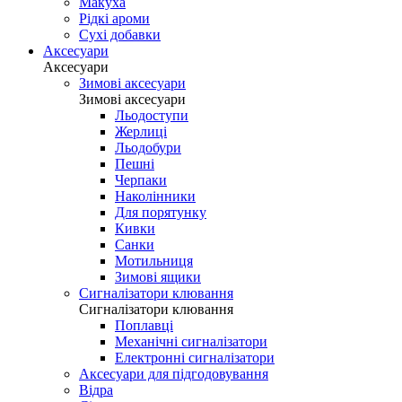
Макуха
Рідкі ароми
Сухі добавки
Аксесуари
Аксесуари
Зимові аксесуари
Зимові аксесуари
Льодоступи
Жерлиці
Льодобури
Пешні
Черпаки
Наколінники
Для порятунку
Кивки
Санки
Мотильниця
Зимові ящики
Сигналізатори клювання
Сигналізатори клювання
Поплавці
Механічні сигналізатори
Електронні сигналізатори
Аксесуари для підгодовування
Відра