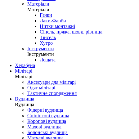
Матеріали
Матеріали
Гачки
Лаки-Фарби
Нитки монтажні
Сінель, пряжа, шовк, рівница
Тінсель
Хутро
Інструменти
Інструменти
Лещата
Херабуна
Мілітарі
Мілітарі
Аксесуари для мілітарі
Одяг мілітарі
Тактичне спорядження
Вудлища
Вудлища
Фідерні вудлища
Спінінгові вудлища
Коропові вудлища
Махові вудлища
Болонські вудлища
Матчеві вудлища