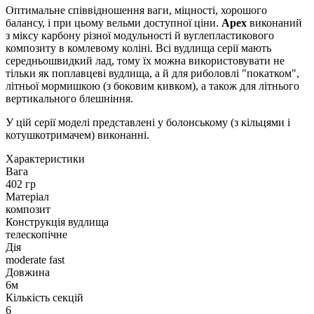
Оптимальне співвідношення ваги, міцності, хорошого
балансу, і при цьому вельми доступної ціни.
Apex
виконаний
з міксу карбону різної модульності й вуглепластикового
композиту в комлевому коліні. Всі вудлища серії мають
середньошвидкий лад, тому їх можна використовувати не
тільки як поплавцеві вудлища, а й для риболовлі "покатком",
літньої мормишкою (з боковим кивком), а також для літнього
вертикального блешніння.
У цій серії моделі представлені у болонському (з кільцями і
котушкотримачем) виконанні.
Характеристики
Вага
402 гр
Матеріал
композит
Конструкція вудлища
телескопічне
Дія
moderate fast
Довжина
6м
Кількість секцій
6