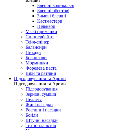
Блешні
Блешні коливальні
Блешні обертові
Зимові блешні
Кастмастери
Пількери
М'які приманки
Спіннербейти
Тейл-спінер
Балансири
Цикади
Бокоплави
Мормишки
Форелева паста
Віби та ратліни
Підгодовування та Ароми
Підгодовування та Ароми
Підгодовування
Зернові суміши
Пеллетс
Живі насадки
Рослинні насадки
Бойли
Штучні насадки
Технопланктон