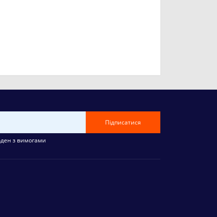
Підписатися
оден з вимогами