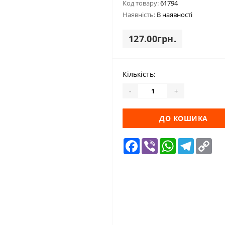
Код товару:
61794
Наявність:
В наявності
127.00грн.
Кількість:
-
+
ДО КОШИКА
Facebook
Viber
WhatsApp
Telegra
Cop
Lin