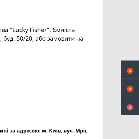
ва "Lucky Fisher". Ємність
, буд. 50/20, або замовити на
0
0
0
ині за адресою:
м. Київ, вул. Мрії,