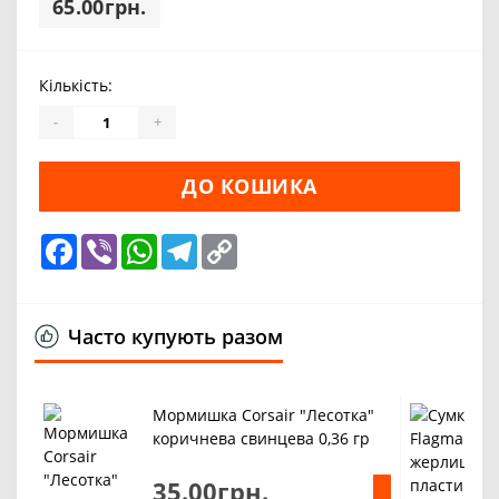
65.00грн.
Кількість:
-
+
ДО КОШИКА
Facebook
Viber
WhatsApp
Telegram
Copy
Link
Часто купують разом
Мормишка Corsair "Лесотка"
коричнева свинцева 0,36 гр
35.00грн.