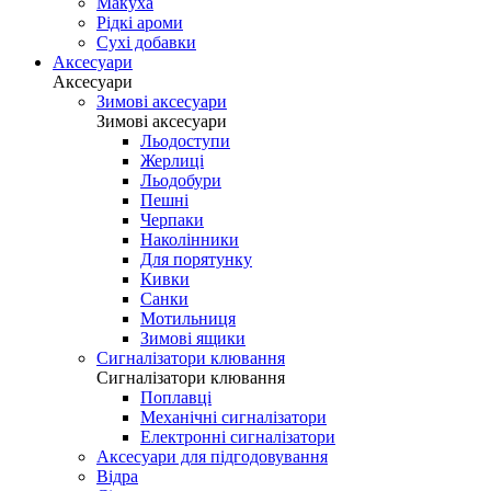
Макуха
Рідкі ароми
Сухі добавки
Аксесуари
Аксесуари
Зимові аксесуари
Зимові аксесуари
Льодоступи
Жерлиці
Льодобури
Пешні
Черпаки
Наколінники
Для порятунку
Кивки
Санки
Мотильниця
Зимові ящики
Сигналізатори клювання
Сигналізатори клювання
Поплавці
Механічні сигналізатори
Електронні сигналізатори
Аксесуари для підгодовування
Відра