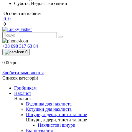
Субота, Неділя - вихідний
Особистий кабінет
0
0
0
+38 098 317 63 84
0
0.00грн.
Зробити замовлення
Список категорій
Грибникам
Нахлист
Нахлист
Вудлища для нахлиста
Котушки для нахлиста
Шнури, лідери, тіпети та інше
Шнури, лідери, тіпети та інше
Нахлистові шнури
Екіпірування