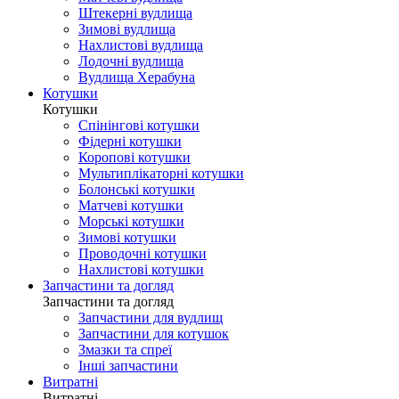
Штекерні вудлища
Зимові вудлища
Нахлистові вудлища
Лодочні вудлища
Вудлища Херабуна
Котушки
Котушки
Спінінгові котушки
Фідерні котушки
Коропові котушки
Мультиплікаторні котушки
Болонські котушки
Матчеві котушки
Морські котушки
Зимові котушки
Проводочні котушки
Нахлистові котушки
Запчастини та догляд
Запчастини та догляд
Запчастини для вудлищ
Запчастини для котушок
Змазки та спреї
Інші запчастини
Витратні
Витратні