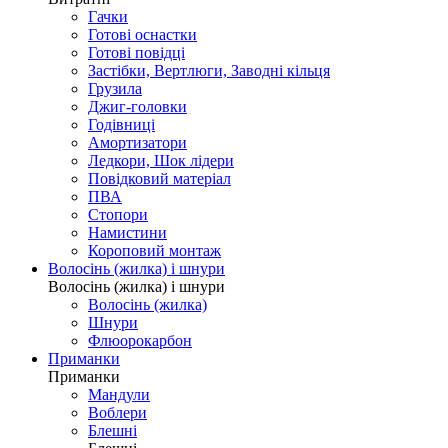
Гачки
Готові оснастки
Готові повідці
Застібки, Вертлюги, Заводні кільця
Грузила
Джиг-головки
Годівниці
Амортизатори
Ледкори, Шок лідери
Повідковий матеріал
ПВА
Стопори
Намистини
Короповий монтаж
Волосінь (жилка) і шнури
Волосінь (жилка) і шнури
Волосінь (жилка)
Шнури
Флюорокарбон
Приманки
Приманки
Мандули
Воблери
Блешні