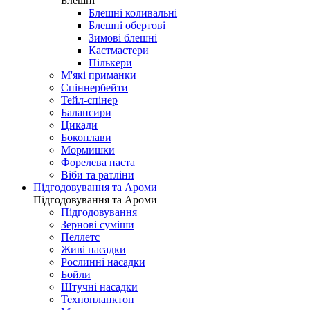
Блешні
Блешні коливальні
Блешні обертові
Зимові блешні
Кастмастери
Пількери
М'які приманки
Спіннербейти
Тейл-спінер
Балансири
Цикади
Бокоплави
Мормишки
Форелева паста
Віби та ратліни
Підгодовування та Ароми
Підгодовування та Ароми
Підгодовування
Зернові суміши
Пеллетс
Живі насадки
Рослинні насадки
Бойли
Штучні насадки
Технопланктон