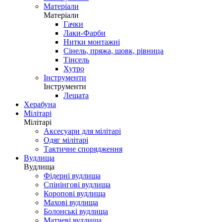
Матеріали
Матеріали
Гачки
Лаки-Фарби
Нитки монтажні
Сінель, пряжа, шовк, рівница
Тінсель
Хутро
Інструменти
Інструменти
Лещата
Херабуна
Мілітарі
Мілітарі
Аксесуари для мілітарі
Одяг мілітарі
Тактичне спорядження
Вудлища
Вудлища
Фідерні вудлища
Спінінгові вудлища
Коропові вудлища
Махові вудлища
Болонські вудлища
Матчеві вудлища