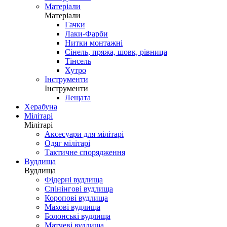
Матеріали
Матеріали
Гачки
Лаки-Фарби
Нитки монтажні
Сінель, пряжа, шовк, рівница
Тінсель
Хутро
Інструменти
Інструменти
Лещата
Херабуна
Мілітарі
Мілітарі
Аксесуари для мілітарі
Одяг мілітарі
Тактичне спорядження
Вудлища
Вудлища
Фідерні вудлища
Спінінгові вудлища
Коропові вудлища
Махові вудлища
Болонські вудлища
Матчеві вудлища