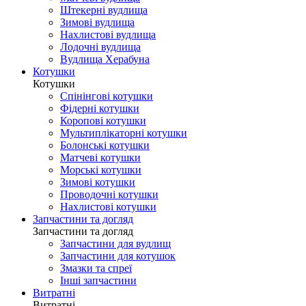
Штекерні вудлища
Зимові вудлища
Нахлистові вудлища
Лодочні вудлища
Вудлища Херабуна
Котушки
Котушки
Спінінгові котушки
Фідерні котушки
Коропові котушки
Мультиплікаторні котушки
Болонські котушки
Матчеві котушки
Морські котушки
Зимові котушки
Проводочні котушки
Нахлистові котушки
Запчастини та догляд
Запчастини та догляд
Запчастини для вудлищ
Запчастини для котушок
Змазки та спреї
Інші запчастини
Витратні
Витратні