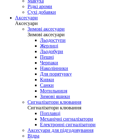
Макуха
Рідкі ароми
Сухі добавки
Аксесуари
Аксесуари
Зимові аксесуари
Зимові аксесуари
Льодоступи
Жерлиці
Льодобури
Пешні
Черпаки
Наколінники
Для порятунку
Кивки
Санки
Мотильниця
Зимові ящики
Сигналізатори клювання
Сигналізатори клювання
Поплавці
Механічні сигналізатори
Електронні сигналізатори
Аксесуари для підгодовування
Відра