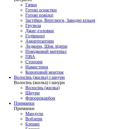
Гачки
Готові оснастки
Готові повідці
Застібки, Вертлюги, Заводні кільця
Грузила
Джиг-головки
Годівниці
Амортизатори
Ледкори, Шок лідери
Повідковий матеріал
ПВА
Стопори
Намистини
Короповий монтаж
Волосінь (жилка) і шнури
Волосінь (жилка) і шнури
Волосінь (жилка)
Шнури
Флюорокарбон
Приманки
Приманки
Мандули
Воблери
Блешні