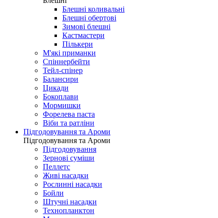
Блешні
Блешні коливальні
Блешні обертові
Зимові блешні
Кастмастери
Пількери
М'які приманки
Спіннербейти
Тейл-спінер
Балансири
Цикади
Бокоплави
Мормишки
Форелева паста
Віби та ратліни
Підгодовування та Ароми
Підгодовування та Ароми
Підгодовування
Зернові суміши
Пеллетс
Живі насадки
Рослинні насадки
Бойли
Штучні насадки
Технопланктон