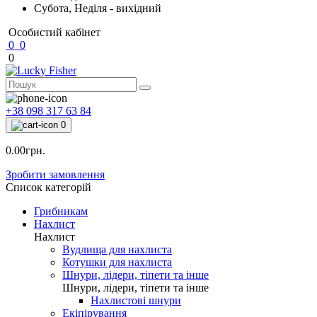
Субота, Неділя - вихідний
Особистий кабінет
0
0
0
+38 098 317 63 84
0
0.00грн.
Зробити замовлення
Список категорій
Грибникам
Нахлист
Нахлист
Вудлища для нахлиста
Котушки для нахлиста
Шнури, лідери, тіпети та інше
Шнури, лідери, тіпети та інше
Нахлистові шнури
Екіпірування